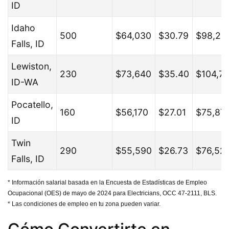
ID
Idaho
500
$64,030
$30.79
$98,25
Falls, ID
Lewiston,
230
$73,640
$35.40
$104,7
ID-WA
Pocatello,
160
$56,170
$27.01
$75,87
ID
Twin
290
$55,590
$26.73
$76,52
Falls, ID
* Información salarial basada en la Encuesta de Estadísticas de Empleo
Ocupacional (OES) de mayo de 2024 para Electricians, OCC 47-2111, BLS.
* Las condiciones de empleo en tu zona pueden variar.