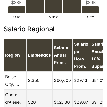
$38K
$89K
Salario Regional
Salario
Salario
Salario
por
Anual d
Región
Empleados
Anual
Hora
10%
Prom.
Prom.
Superi
Boise
2,350
$60,600
$29.13
$81,010
City, ID
Coeur
d'Alene,
520
$62,130
$29.87
$91,25